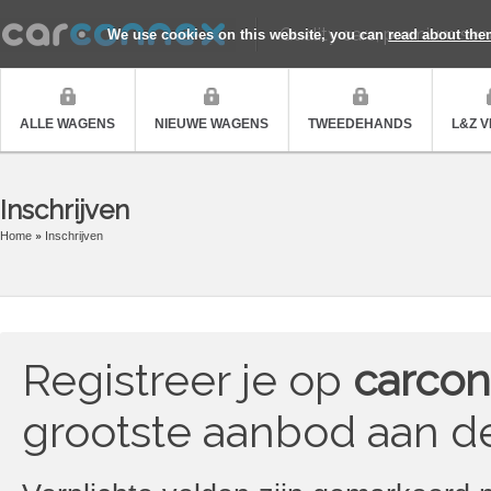
Quality cars, premium ser
We use cookies on this website, you can
read about the
ALLE WAGENS
NIEUWE WAGENS
TWEEDEHANDS
L&Z 
Inschrijven
Home
Inschrijven
Registreer je op
carcon
grootste aanbod aan d