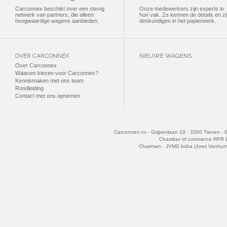
Carconnex beschikt over een stevig
Onze medewerkers zijn experts in
netwerk van partners, die alleen
hun vak. Ze kennen de details en zi
hoogwaardige wagens aanbieden.
deskundigen in het papierwerk.
OVER CARCONNEX
NIEUWE WAGENS
Over Carconnex
Waarom kiezen voor Carconnex?
Kennismaken met ons team
Rondleiding
Contact met ons opnemen
Carconnex nv - Grijpenlaan 19 - 3300 Tienen - 
Chamber of commerce RPR 
Chairman : JVMS bvba (Joeri Vanhu