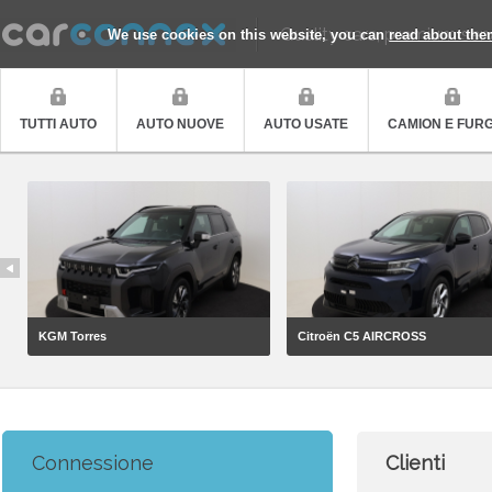
Quality cars, premium ser
We use cookies on this website, you can
read about the
TUTTI AUTO
AUTO NUOVE
AUTO USATE
CAMION E FUR
KGM Torres
Citroën C5 AIRCROSS
Connessione
Clienti