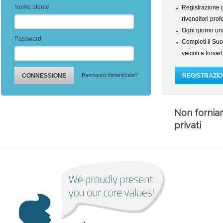
Nome utente
Registrazione 
rivenditori prof
Ogni giorno una
Password
Completi il Suo 
veicoli a trovar
Password dimenticata?
Non forniam
privati