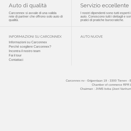
Auto di qualità
Servizio eccellente
Carconnex si avvale di una valida
I nostri dipendenti sono tutti esperti 
rete di partner che offrono solo auto di
auto. Conoscono tutti i dettagli e so
qualità.
pratici di pratiche burocratiche.
INFORMAZIONI SU CARCONNEX
AUTO NUOVE
Informazioni su Carconnex
Perché scegliere Carconnex?
Incontra il nostro team
Fai il tour
Contattaci
Carconnex nv - Grijpenlaan 19 - 3300 Tienen - 
Chamber of commerce RPR 
Chairman : JVMS bvba (Joeri Vanhu