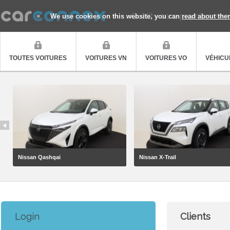
Quality cars, premium ser
We use cookies on this website, you can
read about the
TOUTES VOITURES
VOITURES VN
VOITURES VO
VÉHICUL
Nissan Qashqai
Nissan X-Trail
Login
Clients