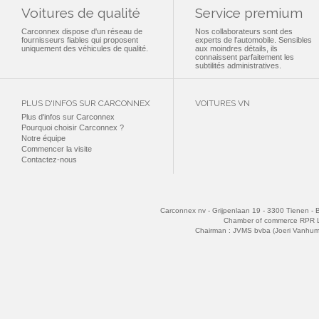
Voitures de qualité
Service premium
Carconnex dispose d'un réseau de
Nos collaborateurs sont des
fournisseurs fiables qui proposent
experts de l'automobile. Sensibles
uniquement des véhicules de qualité.
aux moindres détails, ils
connaissent parfaitement les
subtilités administratives.
PLUS D'INFOS SUR CARCONNEX
VOITURES VN
Plus d'infos sur Carconnex
Pourquoi choisir Carconnex ?
Notre équipe
Commencer la visite
Contactez-nous
Carconnex nv - Grijpenlaan 19 - 3300 Tienen - 
Chamber of commerce RPR 
Chairman : JVMS bvba (Joeri Vanhu