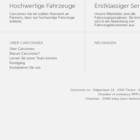
Hochwertige Fahrzeuge
Erstklassiger Ser
Carconnex hat ein solides Netzwerk an
Unsere Mitarbeiter sind alle
Partnern, dass nur hochwertige Fahrzeuge
Fahrzeugspezialisten. Sie ke
anbietet.
sich in der Abwicklung von
Fahrzeugdokumenten aus.
ÜBER CARCONNEX
NEUWAGEN
Über Carconnex
Warum Carconnex?
Lernen Sie unser Team kennen
Rundgang
Kontaktieren Sie uns
Carconnex nv - Grijpenlaan 19 - 3300 Tienen - 
Chamber of commerce RPR 
Chairman : JVMS bvba (Joeri Vanhu