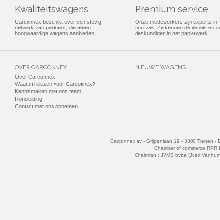
Kwaliteitswagens
Premium service
Carconnex beschikt over een stevig
Onze medewerkers zijn experts in
netwerk van partners, die alleen
hun vak. Ze kennen de details en zi
hoogwaardige wagens aanbieden.
deskundigen in het papierwerk.
OVER CARCONNEX
NIEUWE WAGENS
Over Carconnex
Waarom kiezen voor Carconnex?
Kennismaken met ons team
Rondleiding
Contact met ons opnemen
Carconnex nv - Grijpenlaan 19 - 3300 Tienen - 
Chamber of commerce RPR 
Chairman : JVMS bvba (Joeri Vanhu