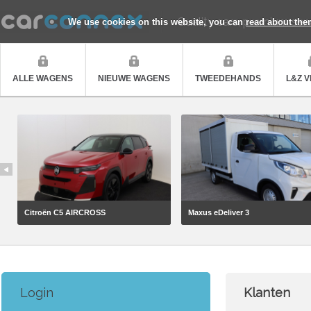
Quality cars, premium ser
We use cookies on this website, you can
read about the
ALLE WAGENS
NIEUWE WAGENS
TWEEDEHANDS
L&Z 
Citroën C5 AIRCROSS
Maxus eDeliver 3
Login
Klanten