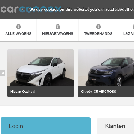
Quality cars, premium ser
We use cookies on this website, you can
read about the
ALLE WAGENS
NIEUWE WAGENS
TWEEDEHANDS
L&Z 
Nissan Qashqai
Citroën C5 AIRCROSS
Login
Klanten