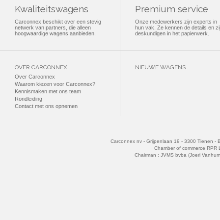
Kwaliteitswagens
Premium service
Carconnex beschikt over een stevig
Onze medewerkers zijn experts in
netwerk van partners, die alleen
hun vak. Ze kennen de details en zi
hoogwaardige wagens aanbieden.
deskundigen in het papierwerk.
OVER CARCONNEX
NIEUWE WAGENS
Over Carconnex
Waarom kiezen voor Carconnex?
Kennismaken met ons team
Rondleiding
Contact met ons opnemen
Carconnex nv - Grijpenlaan 19 - 3300 Tienen - 
Chamber of commerce RPR 
Chairman : JVMS bvba (Joeri Vanhu