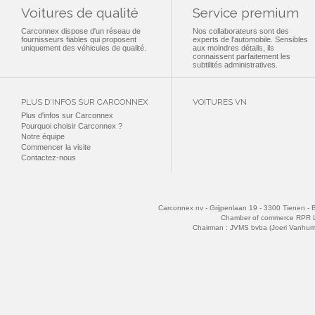
Voitures de qualité
Service premium
Carconnex dispose d'un réseau de
Nos collaborateurs sont des
fournisseurs fiables qui proposent
experts de l'automobile. Sensibles
uniquement des véhicules de qualité.
aux moindres détails, ils
connaissent parfaitement les
subtilités administratives.
PLUS D'INFOS SUR CARCONNEX
VOITURES VN
Plus d'infos sur Carconnex
Pourquoi choisir Carconnex ?
Notre équipe
Commencer la visite
Contactez-nous
Carconnex nv - Grijpenlaan 19 - 3300 Tienen - 
Chamber of commerce RPR 
Chairman : JVMS bvba (Joeri Vanhu