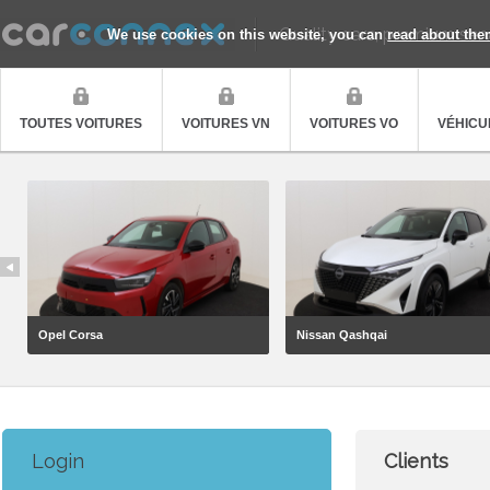
Quality cars, premium ser
We use cookies on this website, you can
read about the
TOUTES VOITURES
VOITURES VN
VOITURES VO
VÉHICUL
Opel Corsa
Nissan Qashqai
Login
Clients