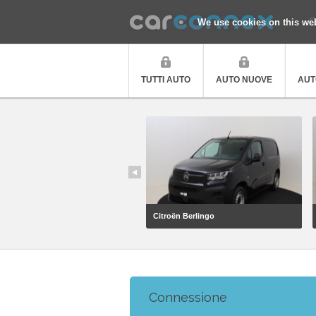
Q
We use cookies on this we
TUTTI AUTO
AUTO NUOVE
AUT
Citroën Berlingo
Connessione