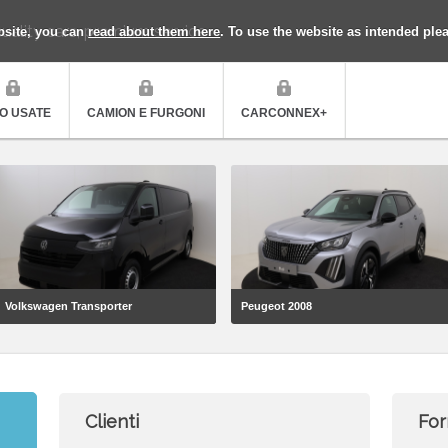
uality cars, premium service
bsite, you can
read about them here
. To use the website as intended ple
O USATE
CAMION E FURGONI
CARCONNEX+
Volkswagen Transporter
Peugeot 2008
Clienti
For