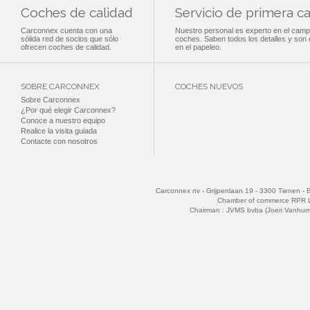
Coches de calidad
Servicio de primera ca
Carconnex cuenta con una
Nuestro personal es experto en el camp
sólida red de socios que sólo
coches. Saben todos los detalles y son
ofrecen coches de calidad.
en el papeleo.
SOBRE CARCONNEX
COCHES NUEVOS
Sobre Carconnex
¿Por qué elegir Carconnex?
Conoce a nuestro equipo
Realice la visita guiada
Contacte con nosotros
Carconnex nv - Grijpenlaan 19 - 3300 Tienen - 
Chamber of commerce RPR 
Chairman : JVMS bvba (Joeri Vanhu