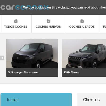
Quality cars, premium ser
We use cookies on this website, you can
read about the
TODOS COCHES
COCHES NUEVOS
COCHES USADOS
F
Volkswagen Transporter
KGM Torres
Iniciar
Clientes