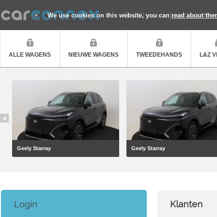
Quality cars, premium ser
We use cookies on this website, you can
read about the
ALLE WAGENS
NIEUWE WAGENS
TWEEDEHANDS
L&Z 
Geely Starray
Geely Starray
Login
Klanten