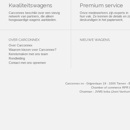
Kwaliteitswagens
Premium service
Carconnex beschikt over een stevig
Onze medewerkers zijn experts in
netwerk van partners, die alleen
hun vak. Ze kennen de details en zi
hoogwaardige wagens aanbieden.
deskundigen in het papierwerk.
OVER CARCONNEX
NIEUWE WAGENS
Over Carconnex
Waarom kiezen voor Carconnex?
Kennismaken met ons team
Rondleiding
Contact met ons opnemen
Carconnex nv - Grijpenlaan 19 - 3300 Tienen - 
Chamber of commerce RPR 
Chairman : JVMS bvba (Joeri Vanhu